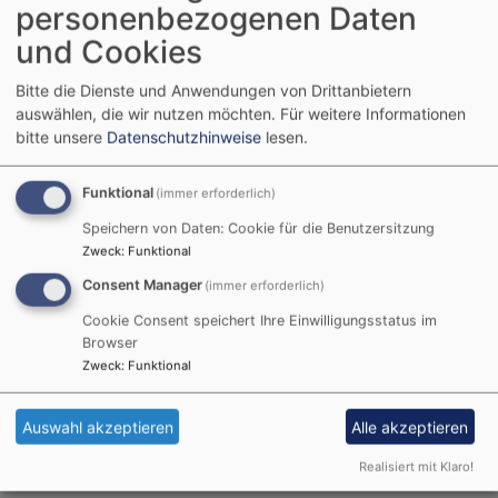
personenbezogenen Daten
und Cookies
Bitte die Dienste und Anwendungen von Drittanbietern
auswählen, die wir nutzen möchten.
Für weitere Informationen
Besuchsdiensts besucht unsere älteren
bitte unsere
Datenschutzhinweise
lesen.
Gemeindeglieder zu ihren Geburtstagen. Das erste Mal
schauen wir zum 70. und zum 75. Geburtstag mit
Funktional
(immer erforderlich)
einer Karte und einem kleinen Geschenk vorbei. Ab
Speichern von Daten: Cookie für die Benutzersitzung
dem 80. Geburtstag kommen wir jedes Jahr. Wir
Zweck
:
Funktional
besuchen Sie gerne und freuen uns, wenn wir
Consent Manager
(immer erforderlich)
willkommen sind.
Cookie Consent speichert Ihre Einwilligungsstatus im
Zur Vorbereitung treffen wir uns jeweils am letzten
Browser
Montag im Monat 18.30 Uhr
Zweck
:
Funktional
(s. dazu auch Termin im aktuellen Gemeindebrief)
Gemeindehaus, Markusstübchen
Auswahl akzeptieren
Alle akzeptieren
Kontakt: Fr. Irmgard Bauer (Tel. 69 19 17)
Realisiert mit Klaro!