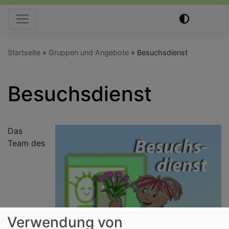
Hauptnavigation
Startseite
Gruppen und Angebote
Besuchsdienst
Besuchsdienst
Das
Team des
Verwendung von