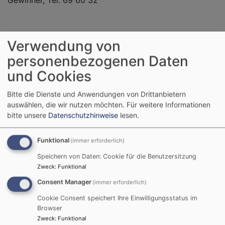
Gewinner, Tel. 69 60 32
Verwendung von
Wir stellen uns vor!
personenbezogenen Daten
Wir stellen uns kurz vor, auch in der Absicht, daß Sie
und Cookies
neugierig werden und bei uns reinschauen. Seit unserer
Bitte die Dienste und Anwendungen von Drittanbietern
Gründung 1969 durch Frau Geißelbrecht und Frau
auswählen, die wir nutzen möchten.
Für weitere Informationen
Thinschmidt treffen wir uns regelmäßig jeden Dienstag
bitte unsere
Datenschutzhinweise
lesen.
alle 14 Tage von 14 bis 16 Uhr im Markusstübchen.
Viel wurde in den vergangenen Jahren getan. Zunächst
Funktional
(immer erforderlich)
unterstützten wir fast ausschließlich die neue Kirche.
Speichern von Daten: Cookie für die Benutzersitzung
Seit Anfang der 80er Jahre ging der Erlös der Basare
Zweck
:
Funktional
in die Mission und an eine Leprastation in Kabul
Consent Manager
(immer erforderlich)
(Afghanistan). Zu dem Projekt -Kindergarten und
Cookie Consent speichert Ihre Einwilligungsstatus im
Gemeindehaus- haben wir ebenfalls einen ansehnlichen
Browser
Betrag beigesteuert. Seit fünf Jahren freut sich die
Zweck
:
Funktional
Missionarsfamilie King in der Ukraine über eine