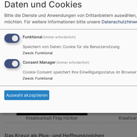
Daten und Cookies
B. Kreile und M. Hessenauer
Bitte die Dienste und Anwendungen von Drittanbietern auswählen,
möchten.
Für weitere Informationen bitte unsere
Datenschutzhinw
Funktional
(immer erforderlich)
Speichern von Daten: Cookie für die Benutzersitzung
Zweck
:
Funktional
Consent Manager
(immer erforderlich)
Cookie Consent speichert Ihre Einwilligungsstatus im Browser
Zweck
:
Funktional
Auswahl akzeptieren
Kreativarbeit Finja Hörber
Kreativar
Das Kreuz als Plus- und Hoffnungzeichen