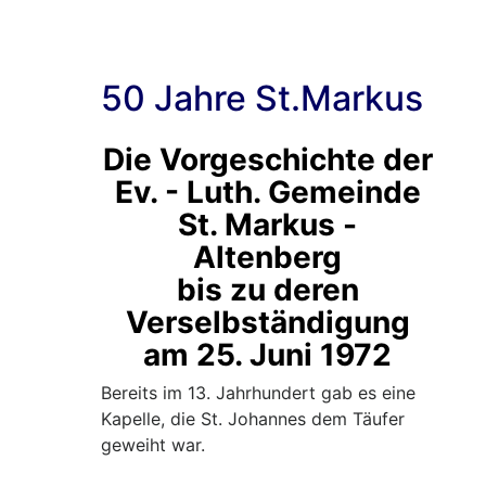
Statio
der
50jähr
50 Jahre St.Markus
Gesch
Die Vorgeschichte der
Ev. - Luth. Gemeinde
St. Markus -
Altenberg
bis zu deren
Verselbständigung
am 25. Juni 1972
Bereits im 13. Jahrhundert gab es eine
Kapelle, die St. Johannes dem Täufer
geweiht war.