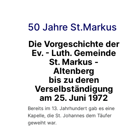
Statio
der
50jähr
50 Jahre St.Markus
Gesch
Die Vorgeschichte der
Ev. - Luth. Gemeinde
St. Markus -
Altenberg
bis zu deren
Verselbständigung
am 25. Juni 1972
Bereits im 13. Jahrhundert gab es eine
Kapelle, die St. Johannes dem Täufer
geweiht war.