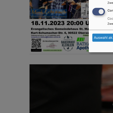
Zwe
Con
Coo
Zwe
Auswahl ak