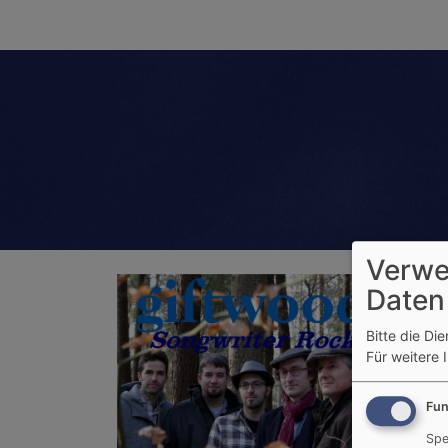
Verwe
Daten
Bitte die Di
Für weitere 
Fun
Spe