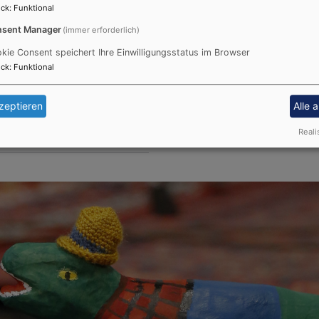
ck
:
Funktional
dass wir mit unserem Fest u
sent Manager
(immer erforderlich)
Drogenhilfeprojekt für Fraue
unterstützen können!
kie Consent speichert Ihre Einwilligungsstatus im Browser
ck
:
Funktional
Die Kamera kann einen Teil
widerspiegeln. Mit einem Kl
zeptieren
Alle 
Sie auf eine Bilderreise ein..
Reali