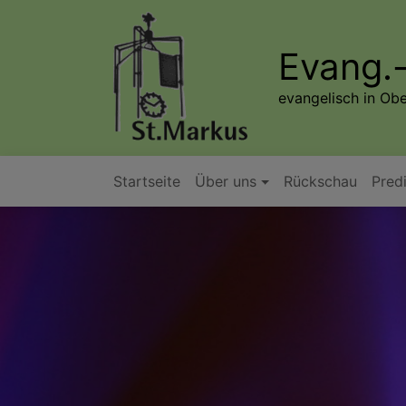
Direkt
zum
Evang.-
Inhalt
evangelisch in Ob
Startseite
Über uns
Rückschau
Pred
Hauptnavigation