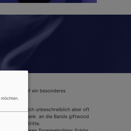
zt!
 Rückblick auf ein besonderes
n möchten.
d ist eigentlich unbeschreiblich aber oft
Herzlichen Dank an die Bands giftwood
isternde Auftritte.
einen besonderen Trommelschlag: Schön,