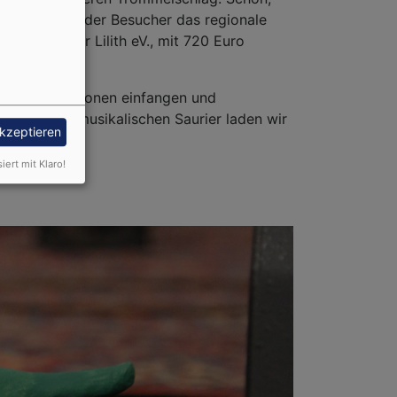
nd mit Hilfe der Besucher das regionale
n und Kinder Lilith eV., mit 720 Euro
 dieser Emotionen einfangen und
ick auf den musikalischen Saurier laden wir
akzeptieren
.
siert mit Klaro!