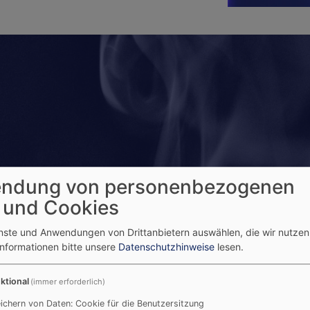
ndung von personenbezogenen
Dem Novemberblues getrot
 und Cookies
Musik, Licht und mehr - Ein
Gemeindefest
enste und Anwendungen von Drittanbietern auswählen, die wir nutze
Informationen bitte unsere
Datenschutzhinweise
lesen.
Musik ist immer subjektiv un
weckt sie Glücksmomente. 
ktional
(immer erforderlich)
und tillmann, für deren bege
ichern von Daten: Cookie für die Benutzersitzung
Und dann gibt es da noch 